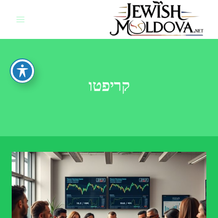
Ski
t
conten
קריפטו